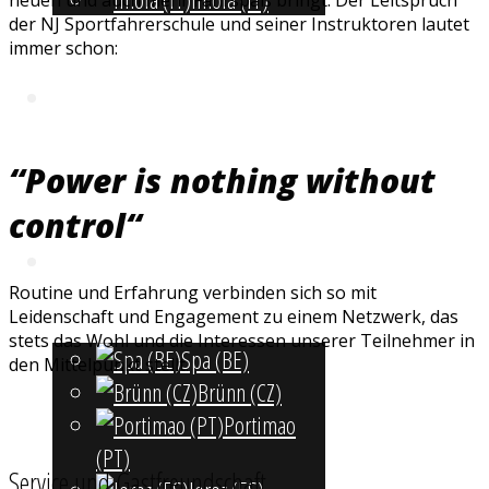
der NJ Sportfahrerschule und seiner Instruktoren lautet
immer schon:
Instruktoren
“Power is nothing without
control“
Galerie
Routine und Erfahrung verbinden sich so mit
Leidenschaft und Engagement zu einem Netzwerk, das
stets das Wohl und die Interessen unserer Teilnehmer in
Spa (BE)
den Mittelpunkt stellt.
Brünn (CZ)
Portimao
(PT)
Service und Gastfreundschaft